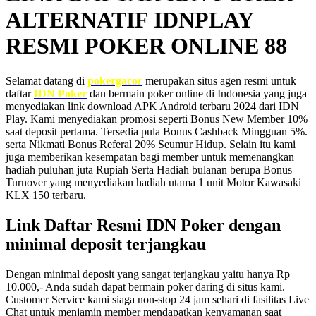
ALTERNATIF IDNPLAY
RESMI POKER ONLINE 88
Selamat datang di
pokergacor
merupakan situs agen resmi untuk
daftar
IDN Poker
dan bermain poker online di Indonesia yang juga
menyediakan link download APK Android terbaru 2024 dari IDN
Play. Kami menyediakan promosi seperti Bonus New Member 10%
saat deposit pertama. Tersedia pula Bonus Cashback Mingguan 5%.
serta Nikmati Bonus Referal 20% Seumur Hidup. Selain itu kami
juga memberikan kesempatan bagi member untuk memenangkan
hadiah puluhan juta Rupiah Serta Hadiah bulanan berupa Bonus
Turnover yang menyediakan hadiah utama 1 unit Motor Kawasaki
KLX 150 terbaru.
Link Daftar Resmi IDN Poker dengan
minimal deposit terjangkau
Dengan minimal deposit yang sangat terjangkau yaitu hanya Rp
10.000,- Anda sudah dapat bermain poker daring di situs kami.
Customer Service kami siaga non-stop 24 jam sehari di fasilitas Live
Chat untuk menjamin member mendapatkan kenyamanan saat