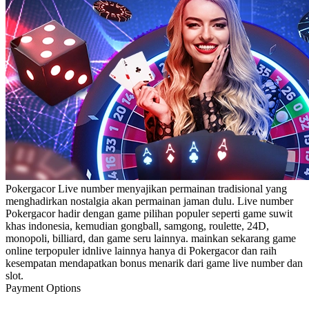
Pokergacor Live number menyajikan permainan tradisional yang
menghadirkan nostalgia akan permainan jaman dulu. Live number
Pokergacor hadir dengan game pilihan populer seperti game suwit
khas indonesia, kemudian gongball, samgong, roulette, 24D,
monopoli, billiard, dan game seru lainnya. mainkan sekarang game
online terpopuler idnlive lainnya hanya di Pokergacor dan raih
kesempatan mendapatkan bonus menarik dari game live number dan
slot.
Payment Options