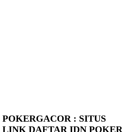
POKERGACOR : SITUS
LINK DAFTAR IDN POKER