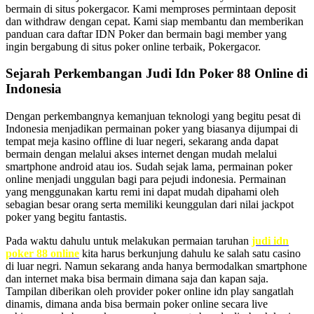
bermain di situs pokergacor. Kami memproses permintaan deposit
dan withdraw dengan cepat. Kami siap membantu dan memberikan
panduan cara daftar IDN Poker dan bermain bagi member yang
ingin bergabung di situs poker online terbaik, Pokergacor.
Sejarah Perkembangan Judi Idn Poker 88 Online di
Indonesia
Dengan perkembangnya kemanjuan teknologi yang begitu pesat di
Indonesia menjadikan permainan poker yang biasanya dijumpai di
tempat meja kasino offline di luar negeri, sekarang anda dapat
bermain dengan melalui akses internet dengan mudah melalui
smartphone android atau ios. Sudah sejak lama, permainan poker
online menjadi unggulan bagi para pejudi indonesia. Permainan
yang menggunakan kartu remi ini dapat mudah dipahami oleh
sebagian besar orang serta memiliki keunggulan dari nilai jackpot
poker yang begitu fantastis.
Pada waktu dahulu untuk melakukan permaian taruhan
judi idn
poker 88 online
kita harus berkunjung dahulu ke salah satu casino
di luar negri. Namun sekarang anda hanya bermodalkan smartphone
dan internet maka bisa bermain dimana saja dan kapan saja.
Tampilan diberikan oleh provider poker online idn play sangatlah
dinamis, dimana anda bisa bermain poker online secara live