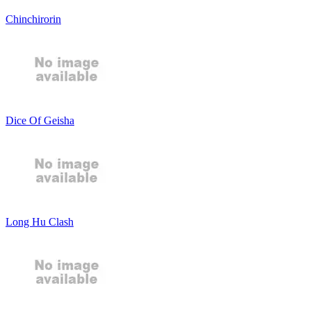
Chinchirorin
Dice Of Geisha
Long Hu Clash