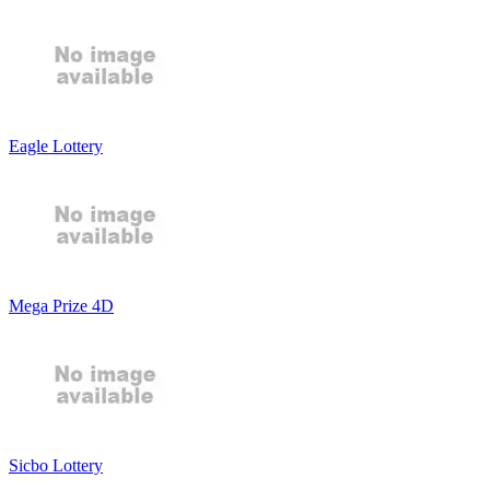
Eagle Lottery
Mega Prize 4D
Sicbo Lottery