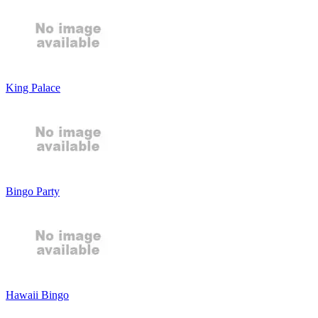
King Palace
Bingo Party
Hawaii Bingo