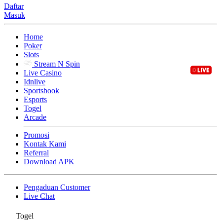
Daftar
Masuk
Home
Poker
Slots
Stream N Spin
Live Casino
Idnlive
Sportsbook
Esports
Togel
Arcade
Promosi
Kontak Kami
Referral
Download APK
Pengaduan Customer
Live Chat
Togel