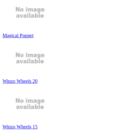
Magical Puppet
Winzo Wheels 20
Winzo Wheels 15