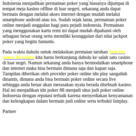
Indonesia menjadikan permainan poker yang biasanya dijumpai di
tempat meja kasino offline di luar negeri, sekarang anda dapat
bermain dengan melalui akses internet dengan mudah melalui
smartphone android atau ios. Sudah sejak lama, permainan poker
online menjadi unggulan bagi para pejudi indonesia. Permainan
yang menggunakan kartu remi ini dapat mudah dipahami oleh
sebagian besar orang serta memiliki keunggulan dari nilai jackpot
poker yang begitu fantastis.
Pada waktu dahulu untuk melakukan permaian taruhan
judi idn
poker 88 online
kita harus berkunjung dahulu ke salah satu casino
di luar negri. Namun sekarang anda hanya bermodalkan smartphone
dan internet maka bisa bermain dimana saja dan kapan saja.
Tampilan diberikan oleh provider poker online idn play sangatlah
dinamis, dimana anda bisa bermain poker online secara live
sehingga anda benar akan merasakan nyata berada disebuah kasino.
Hal ini menjadikan idn poker 88 menjadi situs judi poker online
Indonesia dengan reputasi terbaik karena menyediakan kenyamanan
dan kelengkapan dalam bermain judi online serta terbukti fairplay.
Partner